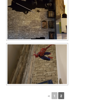
◄
1
2